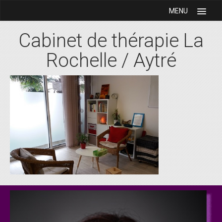
MENU
Accueil
Cabinet de thérapie La
Pascale Landais
Rochelle / Aytré
Audrey Jouan
Mentions légales