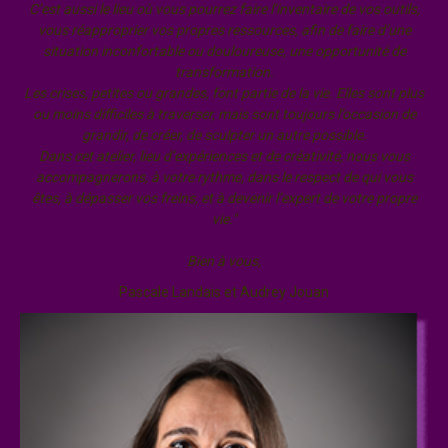
C’est aussi le lieu où vous pourrez faire l’inventaire de vos outils,
vous réapproprier vos propres ressources, afin de faire d’une
situation inconfortable ou douloureuse, une opportunité de
transformation.
Les crises, petites ou grandes, font partie de la vie. Elles sont plus
ou moins difficiles à traverser, mais sont toujours l’occasion de
grandir, de créer, de sculpter un autre possible.
Dans cet atelier, lieu d’expériences et de créativité, nous vous
accompagnerons, à votre rythme, dans le respect de qui vous
êtes, à dépasser vos freins, et à devenir l’expert de votre propre
vie."
Bien à vous,
Pascale Landais et Audrey Jouan